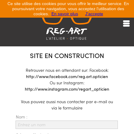
Ce site utilise des cookies pour vous offrir le meilleur service. En
poursuivant votre navigation, vous acceptez l’utilisation des
cookies.
En savoir plus
J’accepte
Accueil
SITE EN CONSTRUCTION
Savoir -faire
Retrouver nous en attendant sur: Facebook:
http://www.facebook.com/reg.art.opticien
Marque
Ou sur Instagram:
http://www.instagram.com/regart_opticien
Shop
Vous pouvez aussi nous contacter par e-mail ou
Actualité
via le formulaire
Nom :
Évènement
Entrez un nom
Presse